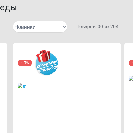
педы
Товаров:
30
из
204
-17%