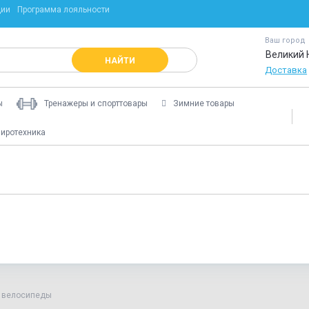
ции
Программа лояльности
Ваш город
Великий 
НАЙТИ
Доставка
ы
Тренажеры и спорттовары
Зимние товары
иротехника
 велосипеды