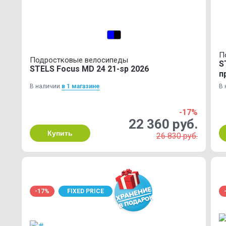
П
Подростковые велосипеды
S
STELS Focus MD 24 21-sp 2026
п
В наличии
в 1 магазинe
В 
-17%
22 360 руб.
Купить
26 830 руб.
-17%
FIXED PRICE