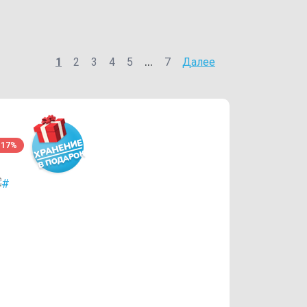
...
1
2
3
4
5
7
Далее
-17%